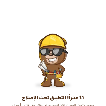
عذراً! التطبيق تحت الإصلاح 🔌
دبدوب تحت الصيانة الآن لتحسين تجربتك. حتى ننتهي أعمال