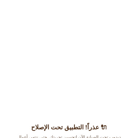
عذراً! التطبيق تحت الإصلاح 🔌
دبدوب تحت الصيانة الآن لتحسين تجربتك. حتى ننتهي أعمال