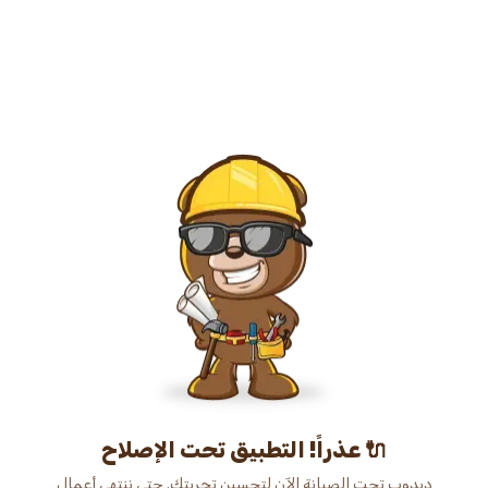
عذراً! التطبيق تحت الإصلاح 🔌
دبدوب تحت الصيانة الآن لتحسين تجربتك. حتى ننتهي أعمال