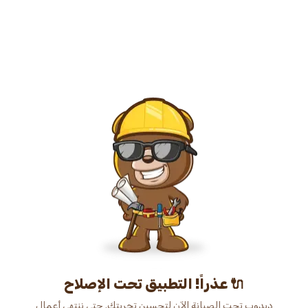
عذراً! التطبيق تحت الإصلاح 🔌
دبدوب تحت الصيانة الآن لتحسين تجربتك. حتى ننتهي أعمال