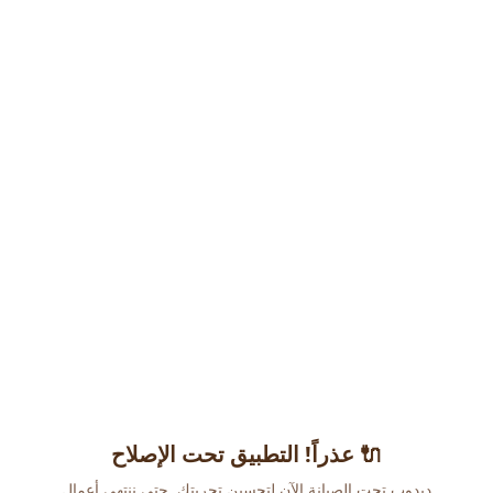
عذراً! التطبيق تحت الإصلاح 🔌
دبدوب تحت الصيانة الآن لتحسين تجربتك. حتى ننتهي أعمال