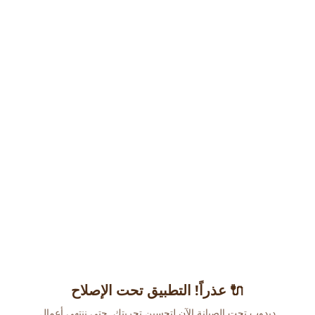
عذراً! التطبيق تحت الإصلاح 🔌
دبدوب تحت الصيانة الآن لتحسين تجربتك. حتى ننتهي أعمال