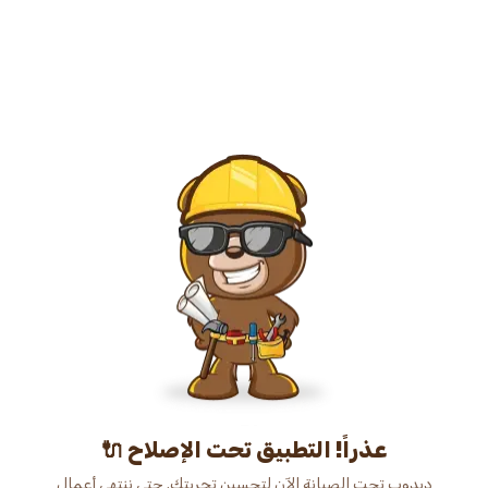
عذراً! التطبيق تحت الإصلاح 🔌
دبدوب تحت الصيانة الآن لتحسين تجربتك. حتى ننتهي أعمال