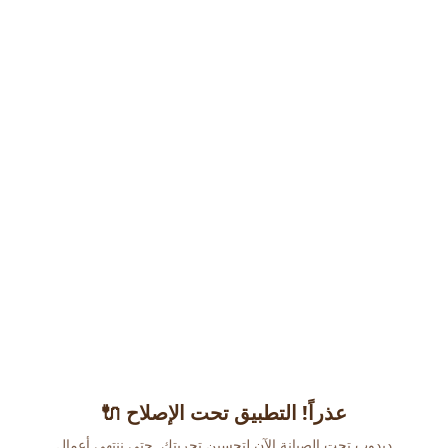
عذراً! التطبيق تحت الإصلاح 🔌
دبدوب تحت الصيانة الآن لتحسين تجربتك. حتى ننتهي أعمال