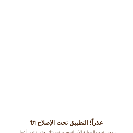
عذراً! التطبيق تحت الإصلاح 🔌
دبدوب تحت الصيانة الآن لتحسين تجربتك. حتى ننتهي أعمال