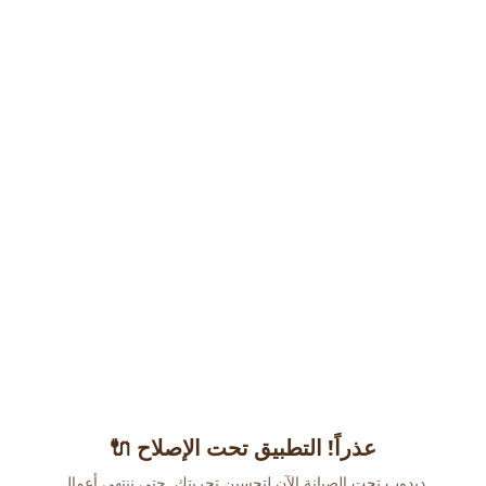
عذراً! التطبيق تحت الإصلاح 🔌
دبدوب تحت الصيانة الآن لتحسين تجربتك. حتى ننتهي أعمال