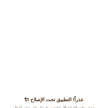
عذراً! التطبيق تحت الإصلاح 🔌
دبدوب تحت الصيانة الآن لتحسين تجربتك. حتى ننتهي أعمال