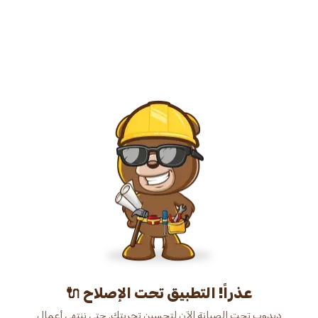
عذراً! التطبيق تحت الإصلاح 🔌
دبدوب تحت الصيانة الآن لتحسين تجربتك. حتى ننتهي أعمال