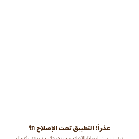
عذراً! التطبيق تحت الإصلاح 🔌
دبدوب تحت الصيانة الآن لتحسين تجربتك. حتى ننتهي أعمال