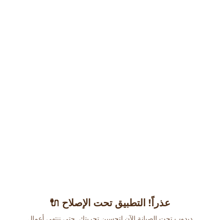
عذراً! التطبيق تحت الإصلاح 🔌
دبدوب تحت الصيانة الآن لتحسين تجربتك. حتى ننتهي أعمال