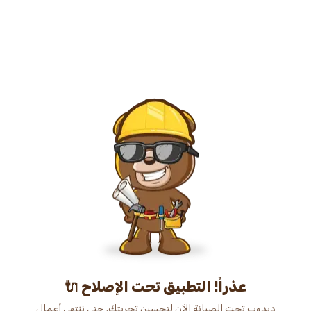
عذراً! التطبيق تحت الإصلاح 🔌
دبدوب تحت الصيانة الآن لتحسين تجربتك. حتى ننتهي أعمال