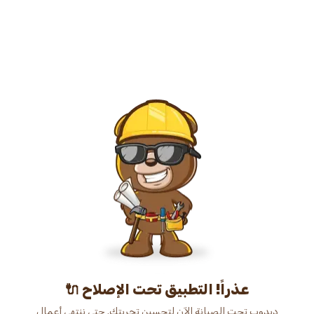
عذراً! التطبيق تحت الإصلاح 🔌
دبدوب تحت الصيانة الآن لتحسين تجربتك. حتى ننتهي أعمال