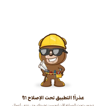
عذراً! التطبيق تحت الإصلاح 🔌
دبدوب تحت الصيانة الآن لتحسين تجربتك. حتى ننتهي أعمال