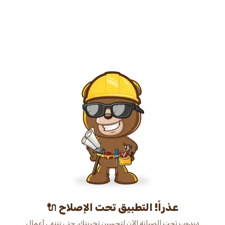
عذراً! التطبيق تحت الإصلاح 🔌
دبدوب تحت الصيانة الآن لتحسين تجربتك. حتى ننتهي أعمال