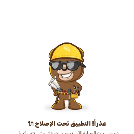
عذراً! التطبيق تحت الإصلاح 🔌
دبدوب تحت الصيانة الآن لتحسين تجربتك. حتى ننتهي أعمال