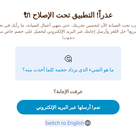
عذراً! التطبيق تحت الإصلاح 🔌
ب تحت الصيانة الآن لتحسين تجربتك. حتى ننتهي أعمال الصيانة، ما رأيك في ت
يع؟ حل اللغز وأرسل إجابتك عبر البريد الإلكتروني لتحصل على خصم خاص م
دبدوب!
🤔
ما هو الشيء الذي يزداد حجمه كلما أخذت منه؟
عرفت الإجابة؟
نعم! أرسلها عبر البريد الإلكتروني
Switch to English