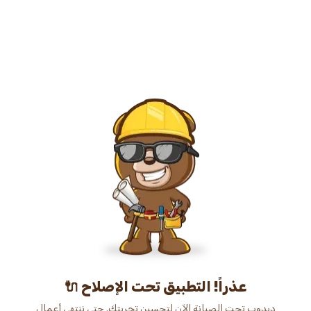
عذراً! التطبيق تحت الإصلاح 🔌
دبدوب تحت الصيانة الآن لتحسين تجربتك. حتى ننتهي أعمال