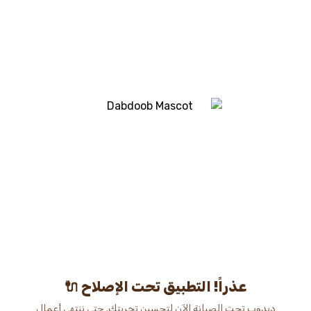
عذراً! التطبيق تحت الإصلاح 🔌
دبدوب تحت الصيانة الآن لتحسين تجربتك. حتى ننتهي أعمال