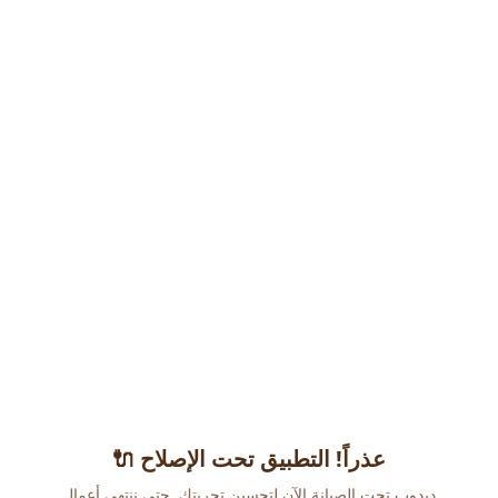
عذراً! التطبيق تحت الإصلاح 🔌
دبدوب تحت الصيانة الآن لتحسين تجربتك. حتى ننتهي أعمال