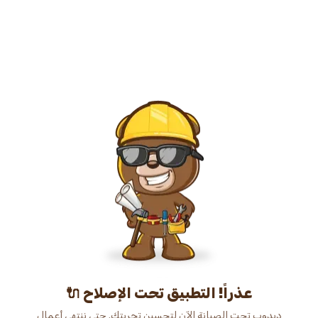
عذراً! التطبيق تحت الإصلاح 🔌
دبدوب تحت الصيانة الآن لتحسين تجربتك. حتى ننتهي أعمال