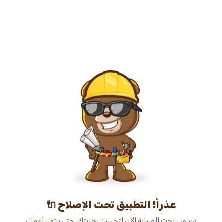
عذراً! التطبيق تحت الإصلاح 🔌
دبدوب تحت الصيانة الآن لتحسين تجربتك. حتى ننتهي أعمال