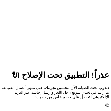
عذراً! التطبيق تحت الإصلاح 🔌
دبدوب تحت الصيانة الآن لتحسين تجربتك. حتى ننتهي أعمال الصيانة،
ما رأيك في تحدي سريع؟ حل اللغز وأرسل إجابتك عبر البريد
الإلكتروني لتحصل على خصم خاص من دبدوب!
🤔