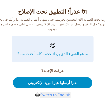
عذراً! التطبيق تحت الإصلاح 🔌
ب تحت الصيانة الآن لتحسين تجربتك. حتى ننتهي أعمال الصيانة، ما رأيك في ت
يع؟ حل اللغز وأرسل إجابتك عبر البريد الإلكتروني لتحصل على خصم خاص م
دبدوب!
🤔
ما هو الشيء الذي يزداد حجمه كلما أخذت منه؟
عرفت الإجابة؟
نعم! أرسلها عبر البريد الإلكتروني
Switch to English