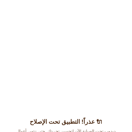
عذراً! التطبيق تحت الإصلاح 🔌
دبدوب تحت الصيانة الآن لتحسين تجربتك. حتى ننتهي أعمال