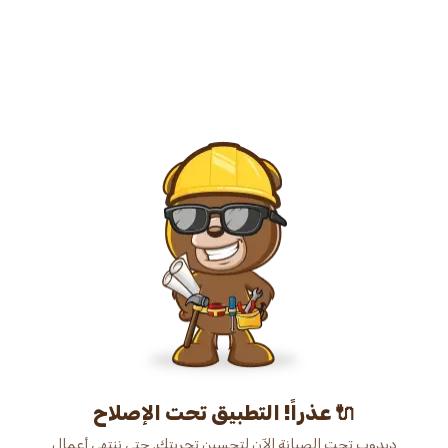
عذراً! التطبيق تحت الإصلاح 🔌
دبدوب تحت الصيانة الآن لتحسين تجربتك. حتى ننتهي أعمال