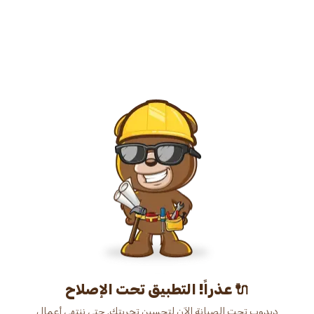
عذراً! التطبيق تحت الإصلاح 🔌
دبدوب تحت الصيانة الآن لتحسين تجربتك. حتى ننتهي أعمال