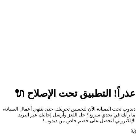
عذراً! التطبيق تحت الإصلاح 🔌
دبدوب تحت الصيانة الآن لتحسين تجربتك. حتى ننتهي أعمال الصيانة،
ما رأيك في تحدي سريع؟ حل اللغز وأرسل إجابتك عبر البريد
الإلكتروني لتحصل على خصم خاص من دبدوب!
🤔