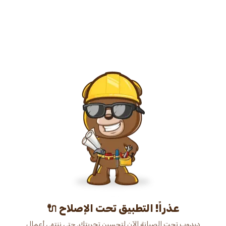
عذراً! التطبيق تحت الإصلاح 🔌
دبدوب تحت الصيانة الآن لتحسين تجربتك. حتى ننتهي أعمال